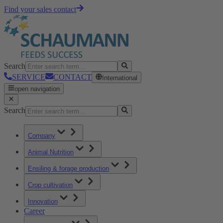
Find your sales contact
Search
SERVICE
CONTACT
International
open navigation
Search
Company
Animal Nutrition
Ensiling & forage production
Crop cultivation
Innovation
Career