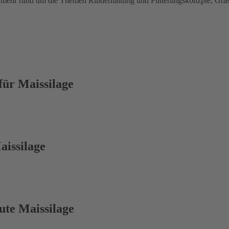
e mehr rund um die Themen Rinderhaltung und Fütterungskonzpte, Gras
ür Maissilage
aissilage
ute Maissilage